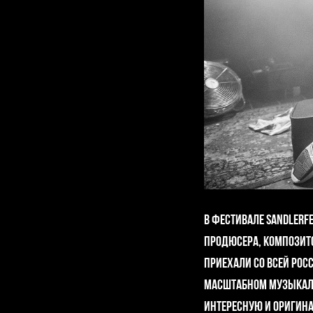
В фестивале SANDLERF
продюсера, композито
приехали со всей Росс
масштабном музыкал
интересную и оригин