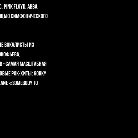
Pink Floyd, ABBA,
мощью симфонического
ые вокалисты из
окофьева,
b - самая масштабная
овые рок-хиты: Gorky
plane «Somebody To