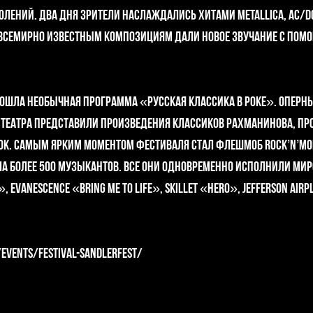
лений. Два дня зрители наслаждались хитами Metallica, AC/DC, 
e. Всемирно известным композициям дали новое звучание с по
ошла необычная программа «Русская классика в роке». Оперн
театра представили произведения классиков Рахманинова, Пр
рок. Самым ярким моментом фестиваля стал флешмоб Rock’n’Mo
а более 500 музыкантов. Все они одновременно исполнили мир
, Evanescence «Bring Me To Life», Skillet «Hero», Jefferson Air
/events/festival-sandlerfest/