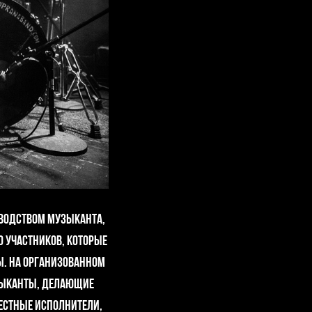
оводством музыканта,
0 участников, которые
бы. На организованном
зыканты, делающие
естные исполнители,