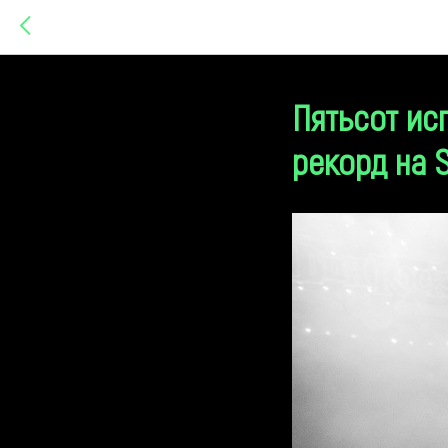
Пятьсот ис
рекорд на 