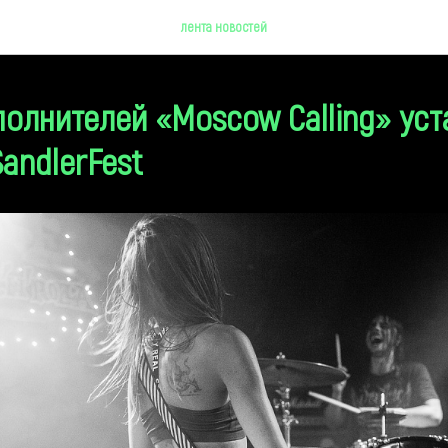
лента новостей
полнителей «Moscow Calling» ус
SandlerFest