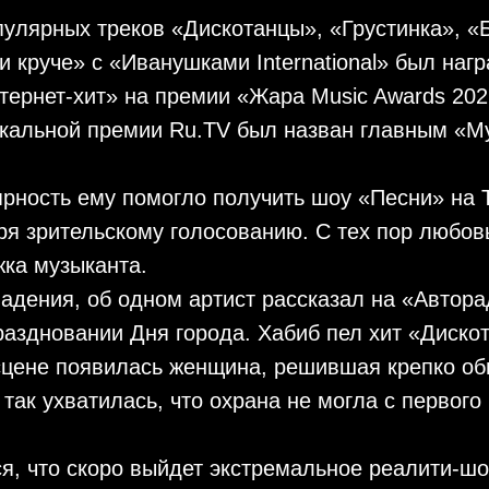
улярных треков «Дискотанцы», «Грустинка», «Б
и круче» с «Иванушками International» был наг
ернет-хит» на премии «Жара Music Awards 2022
ыкальной премии Ru.TV был назван главным «
ность ему помогло получить шоу «Песни» на Т
я зрительскому голосованию. С тех пор любов
ка музыканта.
адения, об одном артист рассказал на «Автора
раздновании Дня города. Хабиб пел хит «Дискот
сцене появилась женщина, решившая крепко об
так ухватилась, что охрана не могла с первого 
я, что скоро выйдет экстремальное реалити-шоу