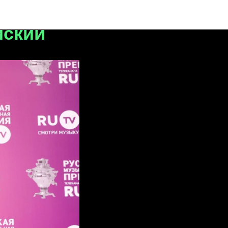
ер,
йский