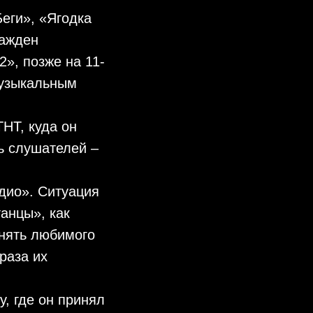
еги», «Ягодка
ражден
», позже на 11-
Музыкальным
НТ, куда он
ь слушателей –
дио». Ситуация
анцы», как
нять любимого
раза их
, где он принял