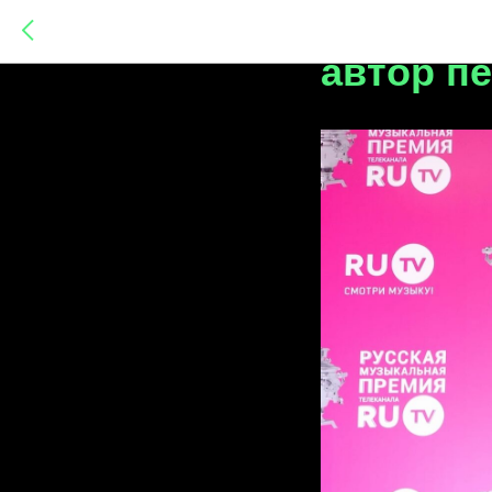
Хабиб Ш
автор пе