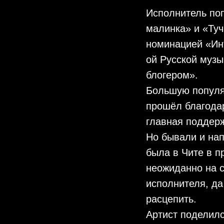
Исполнитель поп
малинка» и «Туч
номинацией «Инт
ой Русской муз
блогером».
Большую популяр
прошёл благодар
главная поддерж
Но бывали и нап
была в Чите в п
неожиданно на 
исполнителя, да 
расцепить.
Артист поделилс